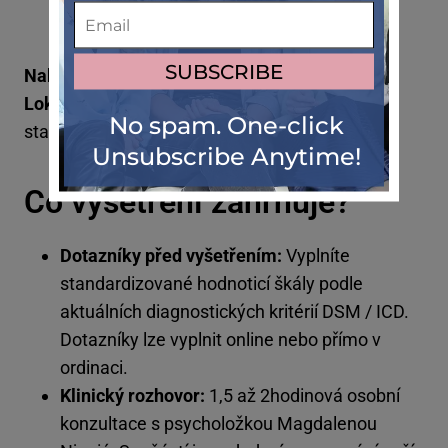
formální diagnostické vyšetření.
Nabízené jazyky:
angličtina a čeština
Lokalita:
Praha 1, Mezibranská 4 – Metro C,
stanice Muzeum
Co vyšetření zahrnuje?
Dotazníky před vyšetřením:
Vyplníte
standardizované hodnoticí škály podle
aktuálních diagnostických kritérií DSM / ICD.
Dotazníky lze vyplnit online nebo přímo v
ordinaci.
Klinický rozhovor:
1,5 až 2hodinová osobní
konzultace s psycholožkou Magdalenou