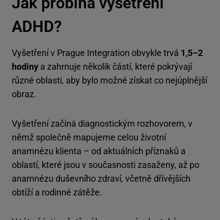
Jak probíhá vyšetření
ADHD?
Vyšetření v Prague Integration obvykle trvá
1,5–2
hodiny
a zahrnuje několik částí, které pokrývají
různé oblasti, aby bylo možné získat co nejúplnější
obraz.
Vyšetření začíná diagnostickým rozhovorem, v
němž společně mapujeme celou životní
anamnézu klienta – od aktuálních příznaků a
oblastí, které jsou v současnosti zasaženy, až po
anamnézu duševního zdraví, včetně dřívějších
obtíží a rodinné zátěže.