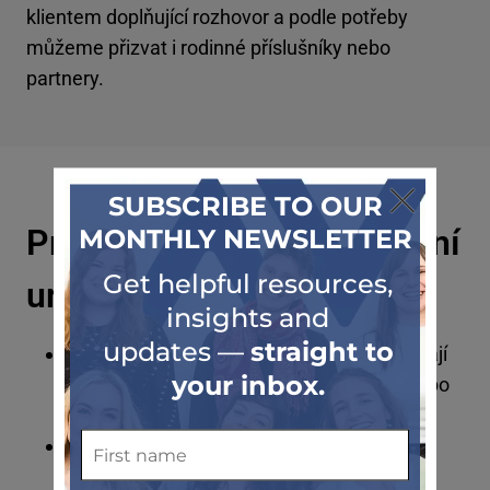
klientem doplňující rozhovor a podle potřeby
můžeme přizvat i rodinné příslušníky nebo
partnery.
Pro koho je ADHD vyšetření
určeno?
Dospělým (18+) a dospívajícím, kteří zažívají
potíže se soustředěním, hyperaktivitou nebo
kontrolou impulzů.
Jedincům, kteří hledají jasnost ohledně
možných příznaků ADHD nebo potřebují