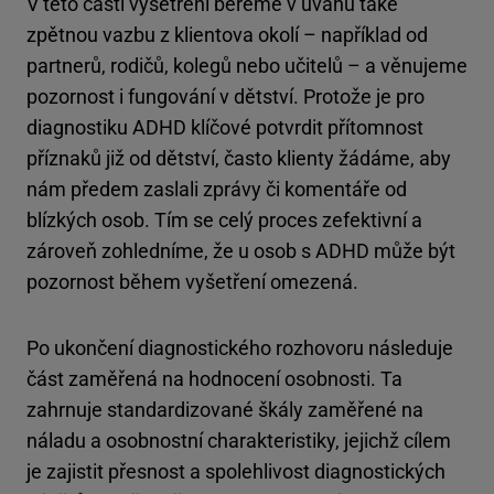
V této části vyšetření bereme v úvahu také
zpětnou vazbu z klientova okolí – například od
partnerů, rodičů, kolegů nebo učitelů – a věnujeme
pozornost i fungování v dětství. Protože je pro
diagnostiku ADHD klíčové potvrdit přítomnost
příznaků již od dětství, často klienty žádáme, aby
nám předem zaslali zprávy či komentáře od
blízkých osob. Tím se celý proces zefektivní a
zároveň zohledníme, že u osob s ADHD může být
pozornost během vyšetření omezená.
Po ukončení diagnostického rozhovoru následuje
část zaměřená na hodnocení osobnosti. Ta
zahrnuje standardizované škály zaměřené na
náladu a osobnostní charakteristiky, jejichž cílem
je zajistit přesnost a spolehlivost diagnostických